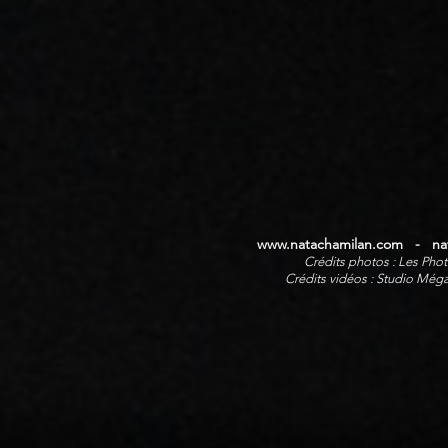
www.natachamilan.com
-
na
Crédits photos : Les Pho
Crédits vidéos : Studio Még